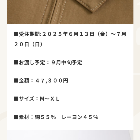
■受注期間:２０２５年６月１３日（金）～７月
２０日（日）
■お渡し予定：９月中旬予定
■金額：４７,３００円
■サイズ：M～ＸＬ
■素材：綿５５％ レーヨン４５％