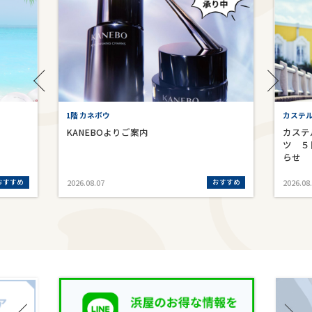
1階 カネボウ
カステ
KANEBOよりご案内
カステ
ツ ５
らせ
おすすめ
おすすめ
2026.08.07
2026.08