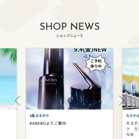
SHOP NEWS
ショップニュース
1階 カネボウ
カステ
KANEBOよりご案内
カステ
ツ ５
らせ