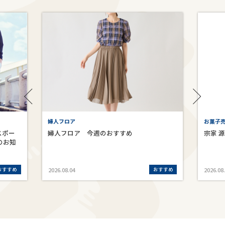
婦人フロア
お菓子売
スポー
婦人フロア 今週のおすすめ
宗家 
のお知
おすすめ
おすすめ
2026.08.04
2026.08