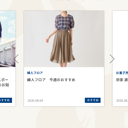
婦人フロア
お菓子売
スポー
婦人フロア 今週のおすすめ
宗家 
のお知
おすすめ
おすすめ
2026.08.04
2026.08