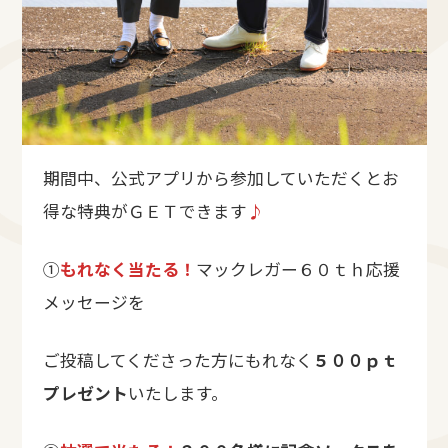
期間中、公式アプリから参加していただくとお
得な特典がＧＥＴできます
♪
①
もれなく当たる！
マックレガー６０ｔｈ応援
メッセージを
ご投稿してくださった方にもれなく
５００ｐｔ
プレゼント
いたします。