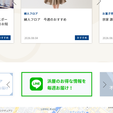
婦人フロア
お菓子売
スポー
婦人フロア 今週のおすすめ
宗家 
のお知
おすすめ
おすすめ
2026.08.04
2026.08