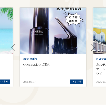
1階 カネボウ
カステ
KANEBOよりご案内
カステ
ツ ５
らせ
おすすめ
おすすめ
2026.08.07
2026.08