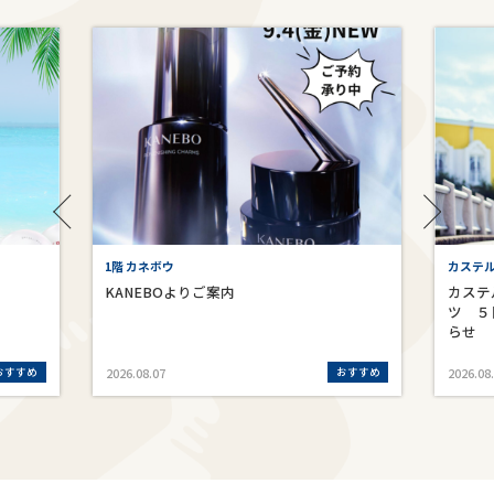
1階 カネボウ
カステ
KANEBOよりご案内
カステ
ツ ５
らせ
おすすめ
おすすめ
2026.08.07
2026.08