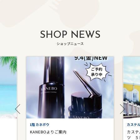
SHOP NEWS
ショップニュース
1階 カネボウ
カステ
KANEBOよりご案内
カステ
ツ ５