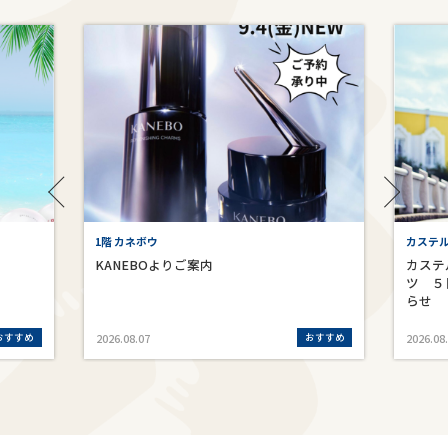
1階 カネボウ
カステ
KANEBOよりご案内
カステ
ツ ５
らせ
おすすめ
おすすめ
2026.08.07
2026.08