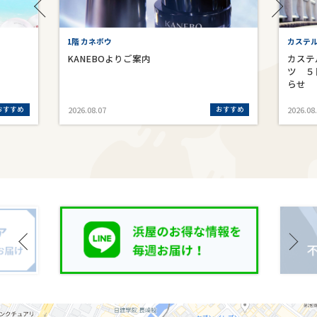
1階 カネボウ
カステ
KANEBOよりご案内
カステ
ツ ５
らせ
おすすめ
おすすめ
2026.08.07
2026.08