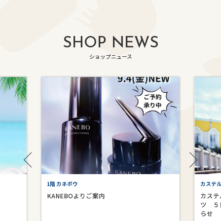
SHOP NEWS
ショップニュース
1階 カネボウ
カステ
KANEBOよりご案内
カステ
ツ ５
らせ