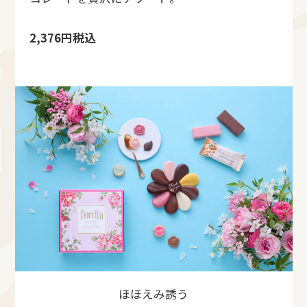
2,376円税込
ほほえみ誘う