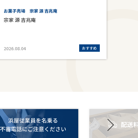
お菓子売場 宗家 源 吉兆庵
6階 
宗家 源 吉兆庵
ロフ
2026.08.04
おすすめ
2026.0