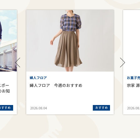
婦人フロア
お菓子売
スポー
婦人フロア 今週のおすすめ
宗家 
のお知
おすすめ
おすすめ
2026.08.04
2026.08