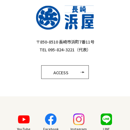
〒850-8510 長崎市浜町7番11号
TEL 095-824-3221（代表）
ACCESS
YouTube
Facebook
Instagram
LINE