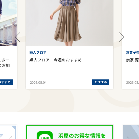
お菓子売場 宗家 源 吉兆庵
今週のおすすめ
宗家 源 吉兆庵
おすすめ
お
2026.08.04