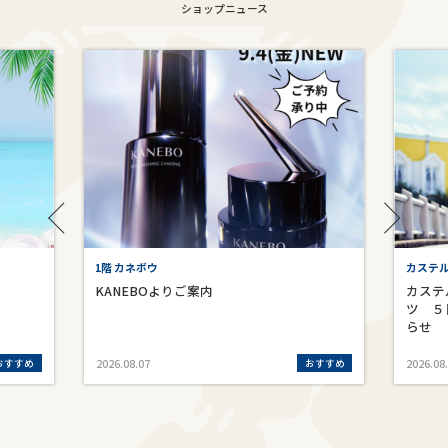
ショップニュース
1階 カネボウ
カステ
KANEBOよりご案内
カステ
ツ ５
らせ
おすすめ
おすすめ
2026.08.07
2026.08