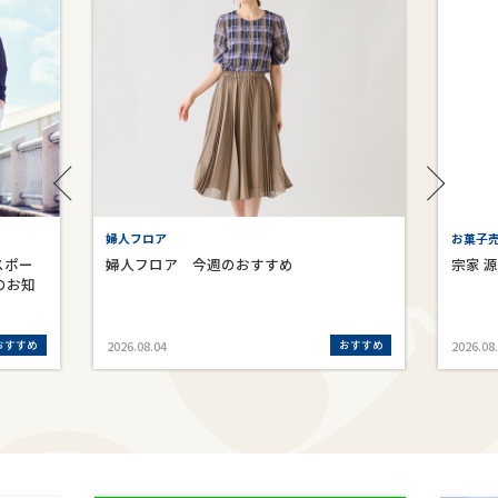
お菓子売場 宗家 源 吉兆庵
すめ
宗家 源 吉兆庵
おすすめ
おすすめ
2026.08.04