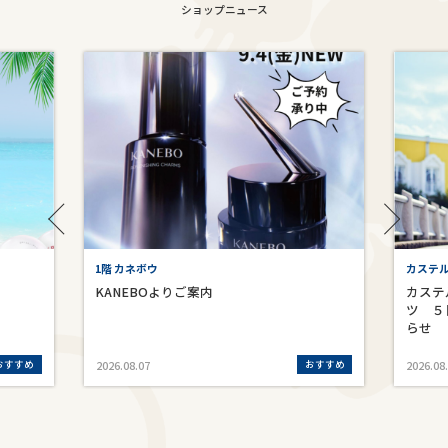
ショップニュース
1階 カネボウ
カステ
KANEBOよりご案内
カステ
ツ ５
らせ
おすすめ
おすすめ
2026.08.07
2026.08