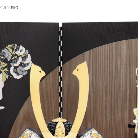
／５平飾り