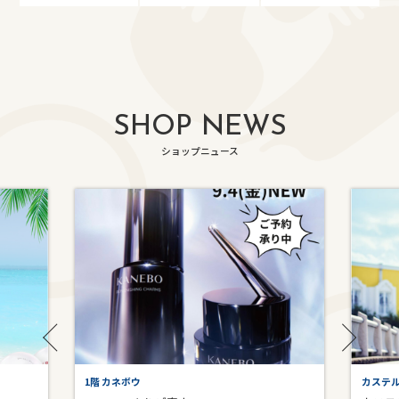
SHOP NEWS
ショップニュース
1階 カネボウ
カステ