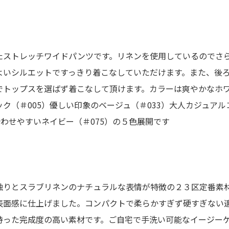
たストレッチワイドパンツです。リネンを使用しているのでさ
よいシルエットですっきり着こなしていただけます。また、後
でトップスを選ばず着こなして頂けます。カラーは爽やかなホワ
ク（＃005）優しい印象のベージュ（＃033）大人カジュア
合わせやすいネイビー（＃075）の５色展開です
触りとスラブリネンのナチュラルな表情が特徴の２３区定番素
表面感に仕上げました。コンパクトで柔らかすぎず硬すぎない
持った完成度の高い素材です。ご自宅で手洗い可能なイージー