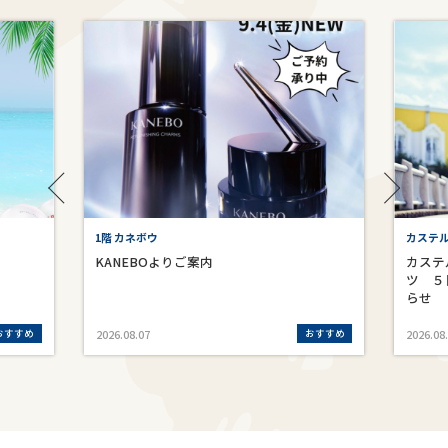
1階 カネボウ
カステ
KANEBOよりご案内
カステ
ツ ５
らせ
おすすめ
おすすめ
2026.08.07
2026.08