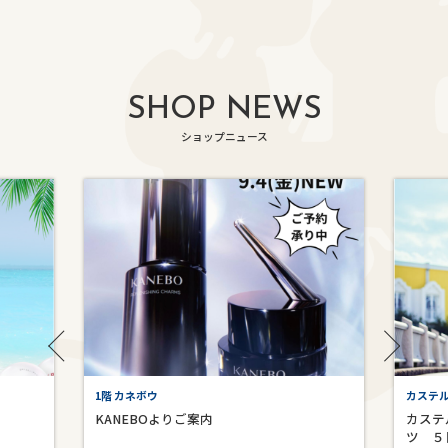
SHOP NEWS
ショップニュース
1階 カネボウ
カステ
KANEBOよりご案内
カステ
ツ ５