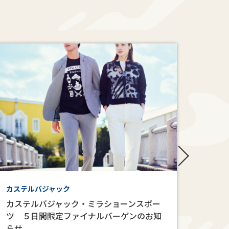
カステルバジャック
婦人フ
カステルバジャック・ミラショーンスポー
婦人
ツ ５日間限定ファイナルバーゲンのお知
らせ