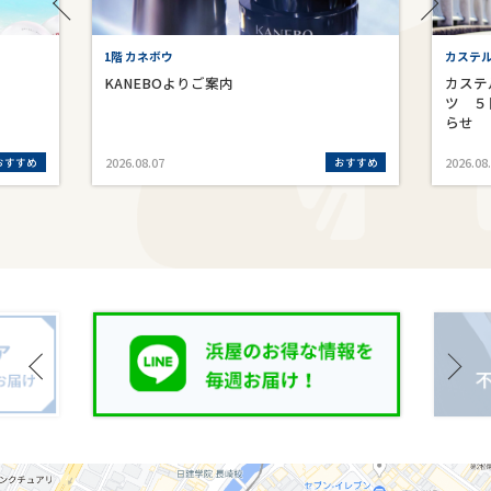
1階 カネボウ
カステ
KANEBOよりご案内
カステ
ツ ５
らせ
おすすめ
おすすめ
2026.08.07
2026.08