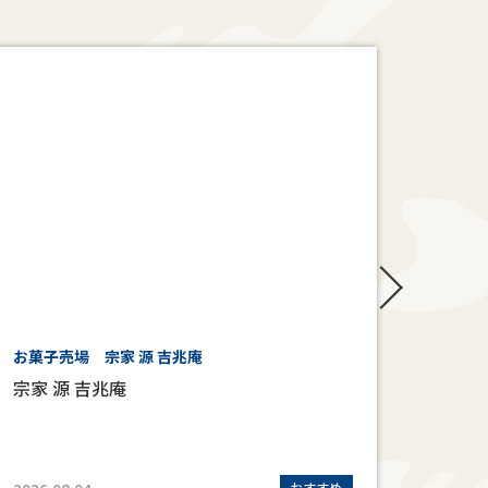
お菓子売場 宗家 源 吉兆庵
6階 
宗家 源 吉兆庵
ロフ
おすすめ