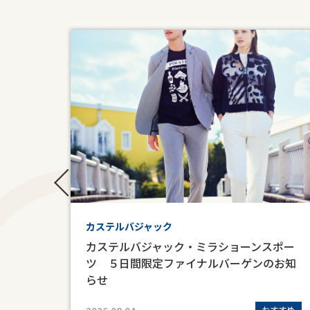
ノジュ
カステルバジャック
カステルバジャック・ミラショーンスポー
帳』
ツ ５日間限定ファイナルバーゲンのお知
らせ
定販売
おすすめ