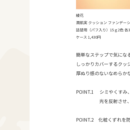
綾花
潤肌実 クッション ファンデー
詰替用（パフ入り）15ｇ2色 各3,
ケース 1,430円
簡単なステップで気にな
しっかりカバーするクッ
厚ぬり感のないなめらか
POINT.1 シミやくす
光を反射させ、自然
POINT.2 化粧くず