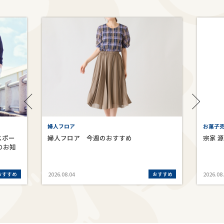
婦人フロア
お菓子売
スポー
婦人フロア 今週のおすすめ
宗家 
のお知
おすすめ
おすすめ
2026.08.04
2026.08