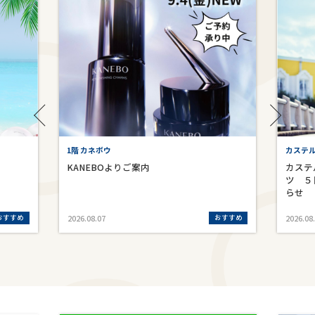
1階 カネボウ
カステ
KANEBOよりご案内
カステ
ツ ５
らせ
おすすめ
おすすめ
2026.08.07
2026.08