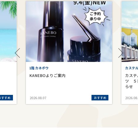
1階 カネボウ
カステ
KANEBOよりご案内
カステ
ツ ５
らせ
おすすめ
おすすめ
2026.08.07
2026.08