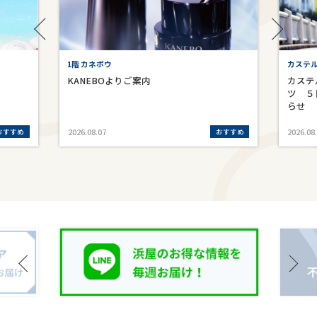
1階 カネボウ
カステ
KANEBOよりご案内
カステ
ツ ５
らせ
おすすめ
おすすめ
2026.08.07
2026.08