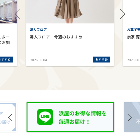
婦人フロア
お菓子売
スポー
婦人フロア 今週のおすすめ
宗家 
のお知
おすすめ
おすすめ
2026.08.04
2026.08