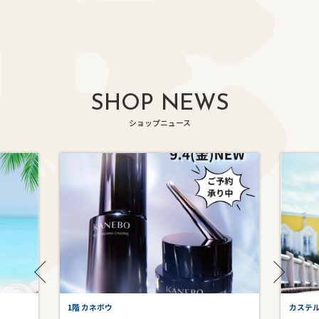
SHOP NEWS
ショップニュース
1階 カネボウ
カステ