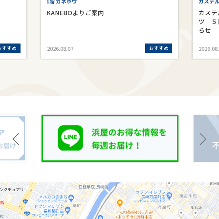
1階 カネボウ
カステ
KANEBOよりご案内
カステ
ツ ５
らせ
おすすめ
おすすめ
2026.08.07
2026.08