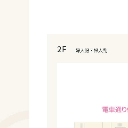
2F
婦人服・婦人靴