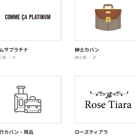
ムサプラチナ
紳士カバン
服 ／ 2F
紳士服 ／ 2F
行カバン・用品
ローズティアラ