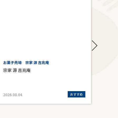
お菓子売場 宗家 源 吉兆庵
6階 
宗家 源 吉兆庵
ロフ
2026.08.04
おすすめ
2026.0