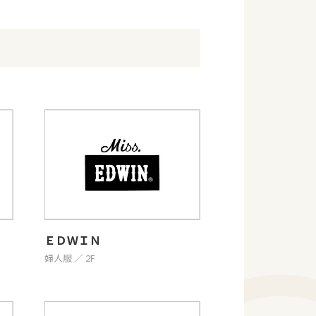
ＥＤＷＩＮ
婦人服 ／ 2F