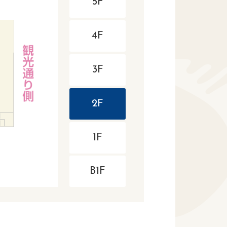
5F
4F
3F
2F
1F
B1F