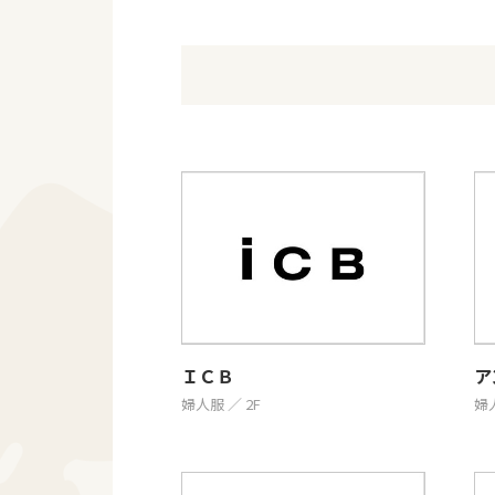
ＩＣＢ
ア
婦人服 ／ 2F
婦人