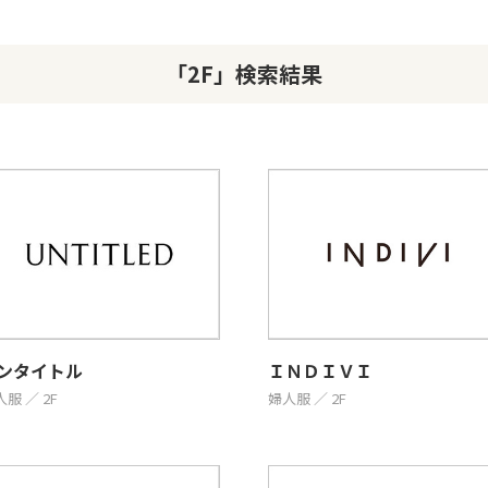
「2F」検索結果
ンタイトル
ＩＮＤＩＶＩ
服 ／ 2F
婦人服 ／ 2F