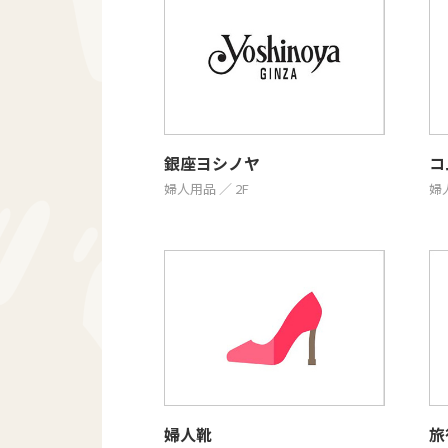
銀座ヨシノヤ
コ
婦人用品 ／ 2F
婦人
婦人靴
旅