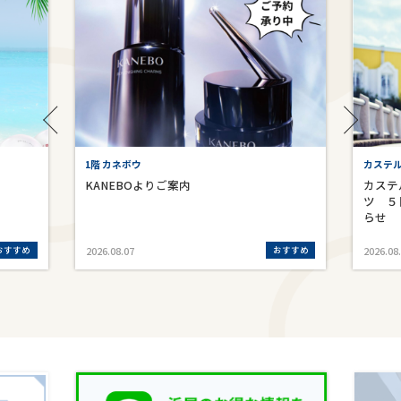
1階 カネボウ
カステ
KANEBOよりご案内
カステ
ツ ５
らせ
おすすめ
おすすめ
2026.08.07
2026.08